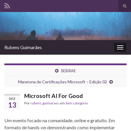
Alte
form
Search for:
de
pesq
Rubens Guimarães
Alter
nave
SEBRAE
Maratona de Certificações Microsoft – Edição 02
Microsoft AI For Good
DEZ
13
Por
rubens.guimaraes
em
Sem categoria
Um evento focado na comunidade, online e gratuito. Em
formato de hands-on demonstrando como implementar