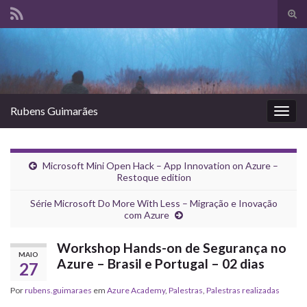
Alte
form
Search for:
de
pesq
Rubens Guimarães
Alter
nave
Microsoft Mini Open Hack – App Innovation on Azure –
Restoque edition
Série Microsoft Do More With Less – Migração e Inovação
com Azure
Workshop Hands-on de Segurança no
MAIO
Azure – Brasil e Portugal – 02 dias
27
Por
rubens.guimaraes
em
Azure Academy
,
Palestras
,
Palestras realizadas