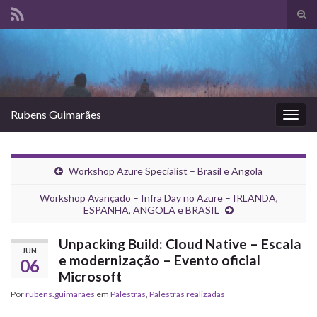
Alte
form
Search for:
de
pesq
Rubens Guimarães
Alter
nave
Workshop Azure Specialist – Brasil e Angola
Workshop Avançado – Infra Day no Azure – IRLANDA,
ESPANHA, ANGOLA e BRASIL
Unpacking Build: Cloud Native – Escala
JUN
e modernização – Evento oficial
06
Microsoft
Por
rubens.guimaraes
em
Palestras
,
Palestras realizadas