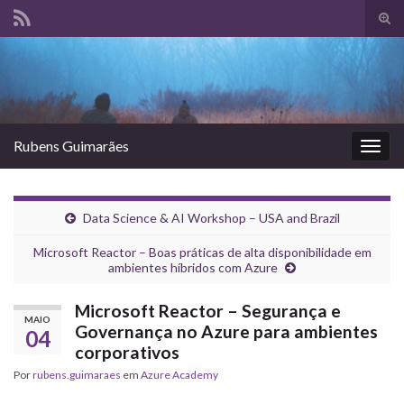
Alte
form
Search for:
de
pesq
Rubens Guimarães
Alter
nave
Data Science & AI Workshop – USA and Brazil
Microsoft Reactor – Boas práticas de alta disponibilidade em
ambientes híbridos com Azure
Microsoft Reactor – Segurança e
MAIO
Governança no Azure para ambientes
04
corporativos
Por
rubens.guimaraes
em
Azure Academy