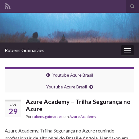
Alte
form
Search for:
de
pesq
Rubens Guimarães
Alter
nave
Youtube Azure Brasil
Youtube Azure Brasil
Azure Academy – Trilha Segurança no
JAN
Azure
29
Por
rubens.guimaraes
em
Azure Academy
Azure Academy, Trilha Segurança no Azure reunindo
profissionais de alto nível do Brasil e Angola. Hands-on em