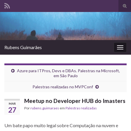
Alte
form
Search for:
de
pesq
Rubens Guimarães
Alter
nave
Azure para ITPros, Devs e DBAs. Palestras na Microsoft,
em São Paulo
Palestras realizadas no MVPConf
Meetup no Developer HUB do Imasters
MAR
27
Por
rubens.guimaraes
em
Palestras realizadas
Um bate papo muito legal sobre Computação na nuvem e