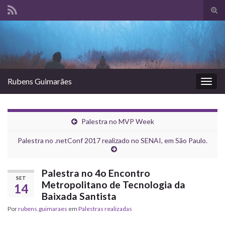
Alte
form
Search for:
de
pesq
Rubens Guimarães
Alter
nave
Palestra no MVP Week
Palestra no .netConf 2017 realizado no SENAI, em São Paulo.
Palestra no 4o Encontro
SET
Metropolitano de Tecnologia da
14
Baixada Santista
Por
rubens.guimaraes
em
Palestras realizadas